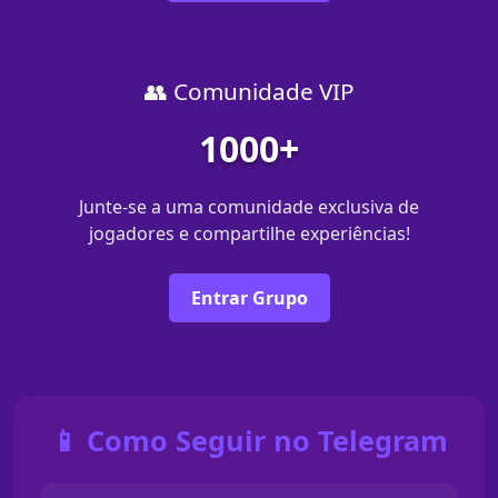
👥 Comunidade VIP
1000+
Junte-se a uma comunidade exclusiva de
jogadores e compartilhe experiências!
Entrar Grupo
📱 Como Seguir no Telegram