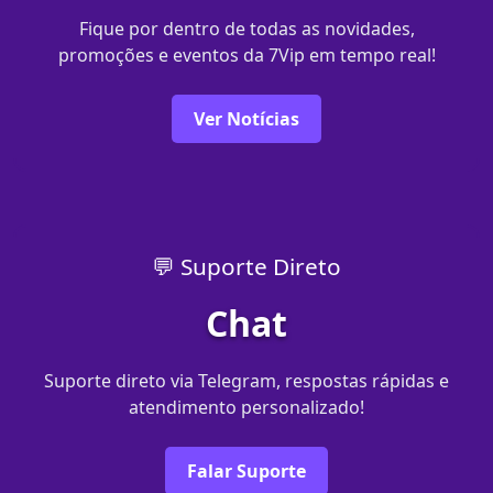
Fique por dentro de todas as novidades,
promoções e eventos da 7Vip em tempo real!
Ver Notícias
💬 Suporte Direto
Chat
Suporte direto via Telegram, respostas rápidas e
atendimento personalizado!
Falar Suporte