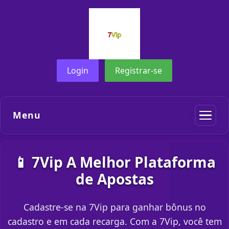
Login
Registrar-se
Menu
📱 7Vip A Melhor Plataforma
de Apostas
Cadastre-se na 7Vip para ganhar bônus no
cadastro e em cada recarga. Com a 7Vip, você tem