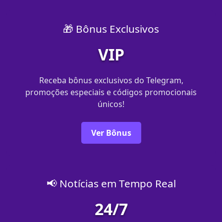
🎁 Bônus Exclusivos
VIP
Receba bônus exclusivos do Telegram,
promoções especiais e códigos promocionais
únicos!
Ver Bônus
📢 Notícias em Tempo Real
24/7