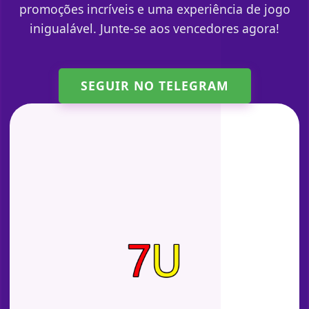
promoções incríveis e uma experiência de jogo
inigualável. Junte-se aos vencedores agora!
SEGUIR NO TELEGRAM