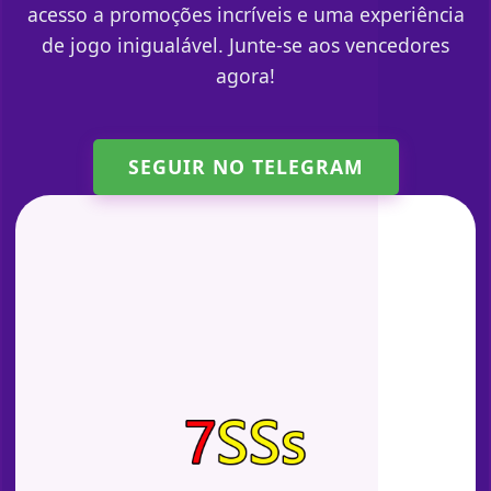
acesso a promoções incríveis e uma experiência
de jogo inigualável. Junte-se aos vencedores
agora!
SEGUIR NO TELEGRAM