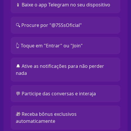
📱 Baixe o app Telegram no seu dispositivo
🔍 Procure por "@7SSsOficial"
👆 Toque em "Entrar" ou "Join"
🔔 Ative as notificações para não perder
nada
💬 Participe das conversas e interaja
🎁 Receba bônus exclusivos
automaticamente