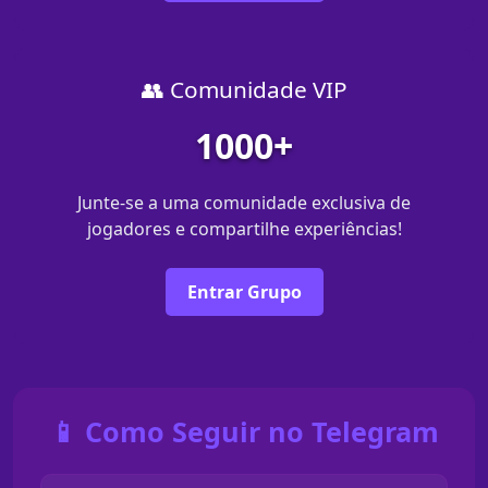
👥 Comunidade VIP
1000+
Junte-se a uma comunidade exclusiva de
jogadores e compartilhe experiências!
Entrar Grupo
📱 Como Seguir no Telegram