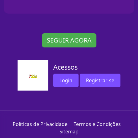
SEGUIR AGORA
Acessos
Login
Registrar-se
Políticas de Privacidade
Termos e Condições
Sitemap