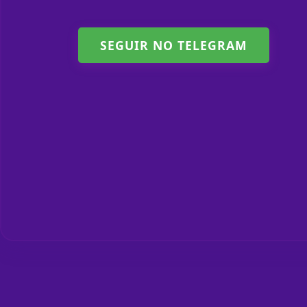
SEGUIR NO TELEGRAM