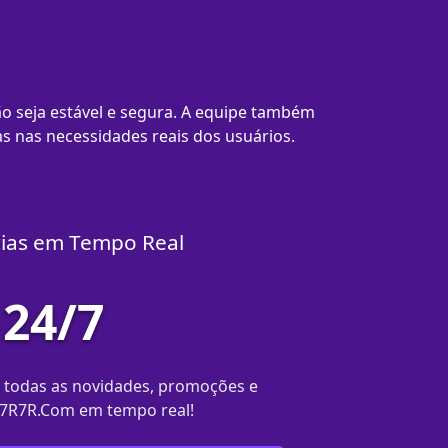
ão seja estável e segura. A equipe também
 nas necessidades reais dos usuários.
cias em Tempo Real
24/7
e todas as novidades, promoções e
 7R7R.Com em tempo real!