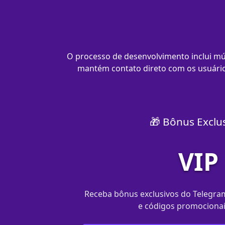
O processo de desenvolvimento inclui múl
mantém contato direto com os usuário
🎁 Bônus Exclu
VIP
Receba bônus exclusivos do Telegra
e códigos promocionai