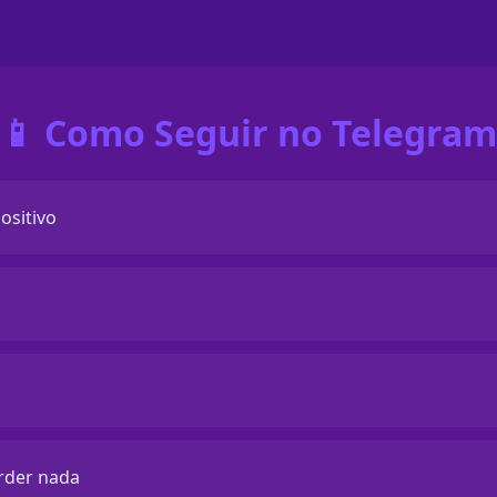
📱 Como Seguir no Telegram
ositivo
erder nada