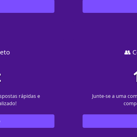
reto
👥 
t
espostas rápidas e
Junte-se a uma com
lizado!
compa
e