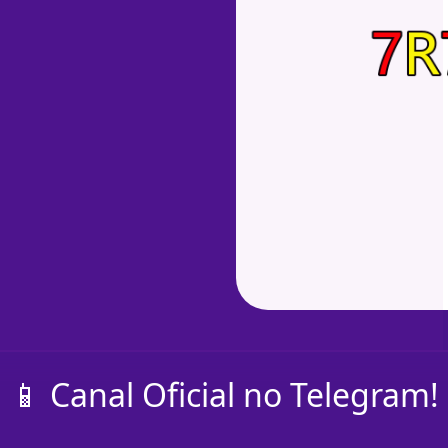
📱 Canal Oficial no Telegram!