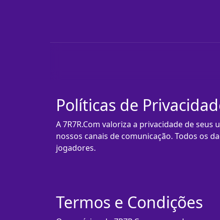
Políticas de Privacida
A 7R7R.Com valoriza a privacidade de seus
nossos canais de comunicação. Todos os dad
jogadores.
Termos e Condições