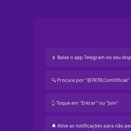
📱 Baixe o app Telegram no seu disp
🔍 Procure por "@7R7R.ComOficial"
👆 Toque em "Entrar" ou "Join"
🔔 Ative as notificações para não p