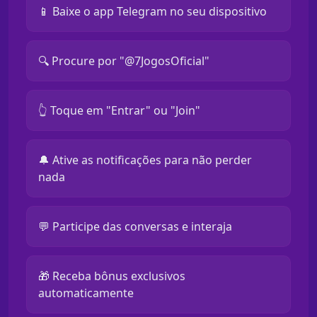
📱 Baixe o app Telegram no seu dispositivo
🔍 Procure por "@7JogosOficial"
👆 Toque em "Entrar" ou "Join"
🔔 Ative as notificações para não perder
nada
💬 Participe das conversas e interaja
🎁 Receba bônus exclusivos
automaticamente