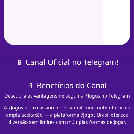
📱 Canal Oficial no Telegram!
📱 Benefícios do Canal
Descubra as vantagens de seguir a 7Jogos no Telegram
A 7Jogos é um cassino profissional com conteúdo rico e
ampla aceitação — a plataforma 7Jogos Brasil oferece
diversão sem limites com múltiplas formas de jogar.