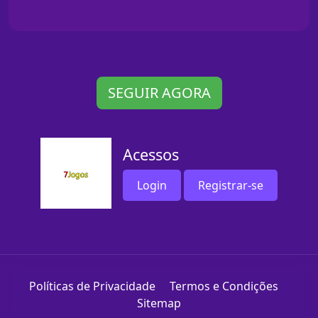
SEGUIR AGORA
Acessos
Login
Registrar-se
Políticas de Privacidade
Termos e Condições
Sitemap