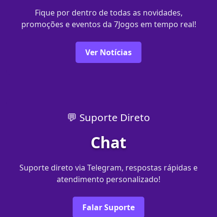
Fique por dentro de todas as novidades,
promoções e eventos da 7Jogos em tempo real!
Ver Notícias
💬 Suporte Direto
Chat
Suporte direto via Telegram, respostas rápidas e
atendimento personalizado!
Falar Suporte