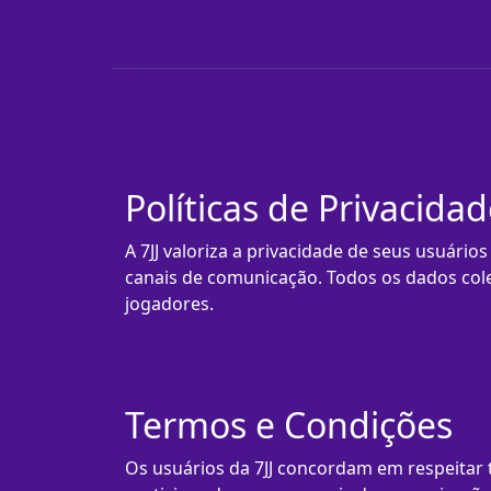
Políticas de Privacida
A 7JJ valoriza a privacidade de seus usuár
canais de comunicação. Todos os dados cole
jogadores.
Termos e Condições
Os usuários da 7JJ concordam em respeitar 