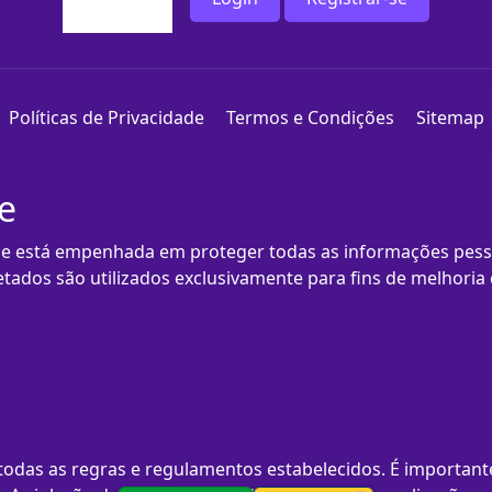
Políticas de Privacidade
Termos e Condições
Sitemap
de
ios e está empenhada em proteger todas as informações pes
tados são utilizados exclusivamente para fins de melhoria
todas as regras e regulamentos estabelecidos. É important