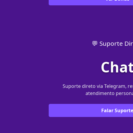
💬 Suporte Di
Cha
Suporte direto via Telegram, r
atendimento persona
Falar Suport