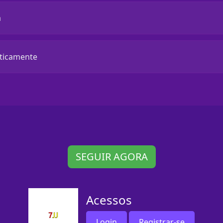
a
aticamente
SEGUIR AGORA
Acessos
Login
Registrar-se