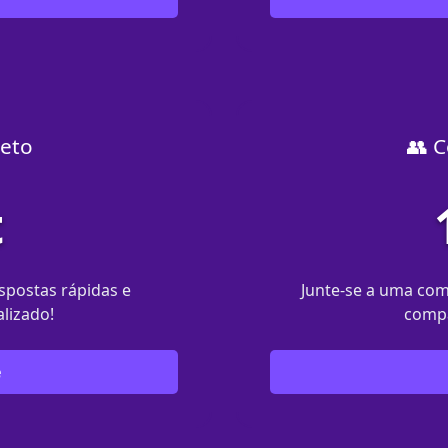
reto
👥 
t
espostas rápidas e
Junte-se a uma com
lizado!
compa
e