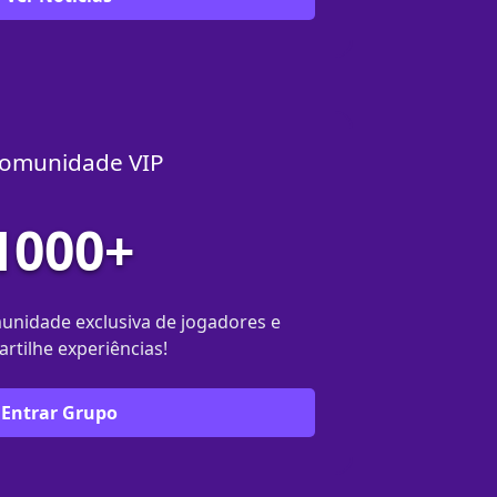
Comunidade VIP
1000+
unidade exclusiva de jogadores e
rtilhe experiências!
Entrar Grupo