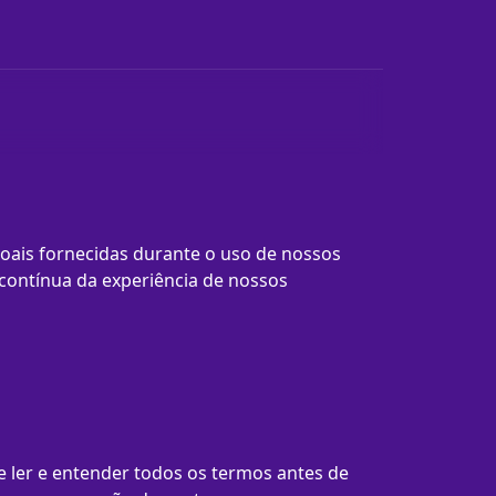
soais fornecidas durante o uso de nossos
 contínua da experiência de nossos
e ler e entender todos os termos antes de