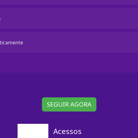
a
aticamente
SEGUIR AGORA
Acessos