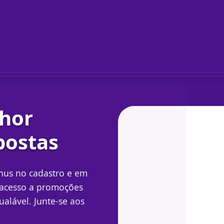
hor
postas
nus no cadastro e em
 acesso a promoções
ualável. Junte-se aos