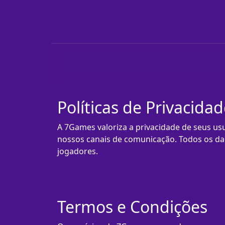
Políticas de Privacida
A 7Games valoriza a privacidade de seus u
nossos canais de comunicação. Todos os dad
jogadores.
Termos e Condições