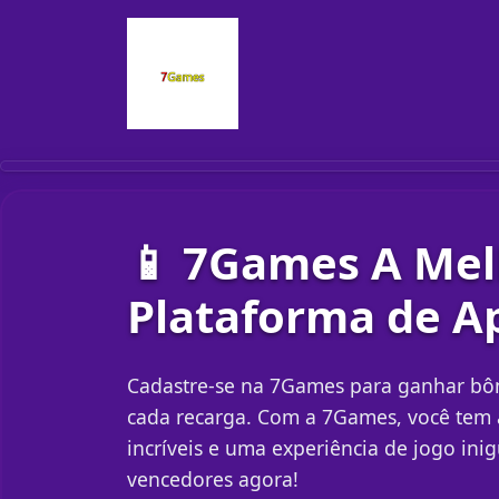
📱 7Games A Mel
Plataforma de A
Cadastre-se na 7Games para ganhar bô
cada recarga. Com a 7Games, você tem
incríveis e uma experiência de jogo inig
vencedores agora!