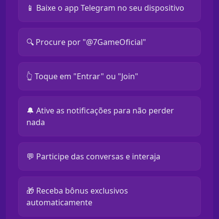
📱 Baixe o app Telegram no seu dispositivo
🔍 Procure por "@7GameOficial"
👆 Toque em "Entrar" ou "Join"
🔔 Ative as notificações para não perder
nada
💬 Participe das conversas e interaja
🎁 Receba bônus exclusivos
automaticamente