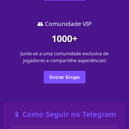
👥 Comunidade VIP
1000+
Junte-se a uma comunidade exclusiva de
jogadores e compartilhe experiências!
Entrar Grupo
📱 Como Seguir no Telegram