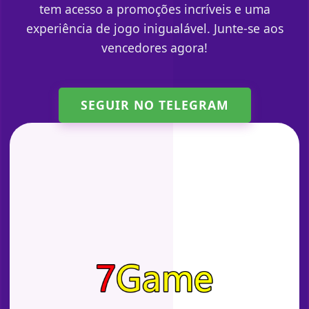
tem acesso a promoções incríveis e uma
experiência de jogo inigualável. Junte-se aos
vencedores agora!
SEGUIR NO TELEGRAM