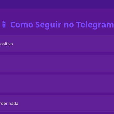
📱 Como Seguir no Telegram
ositivo
erder nada