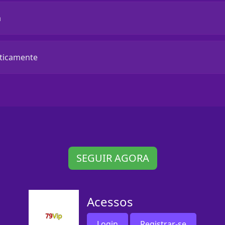
a
aticamente
SEGUIR AGORA
Acessos
Login
Registrar-se