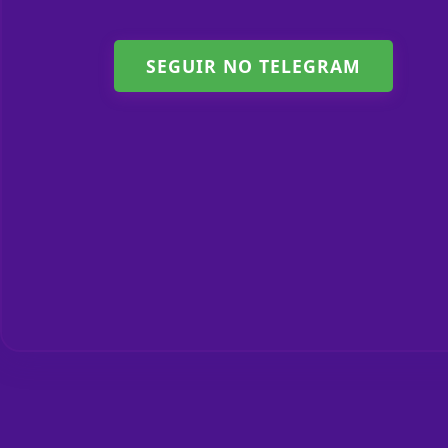
SEGUIR NO TELEGRAM