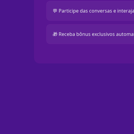
💬 Participe das conversas e interaj
🎁 Receba bônus exclusivos autom