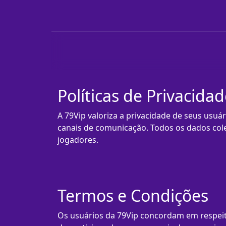
Políticas de Privacida
A 79Vip valoriza a privacidade de seus usu
canais de comunicação. Todos os dados cole
jogadores.
Termos e Condições
Os usuários da 79Vip concordam em respeita