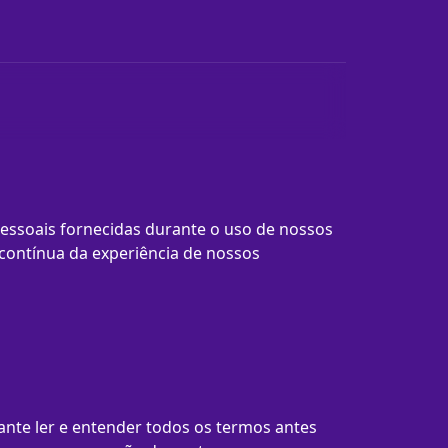
pessoais fornecidas durante o uso de nossos
 contínua da experiência de nossos
ante ler e entender todos os termos antes