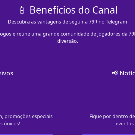
📱 Benefícios do Canal
Descubra as vantagens de seguir a 79R no Telegram
 jogos e reúne uma grande comunidade de jogadores da 79R 
diversão.
sivos
📢 Notí
m, promoções especiais
Fique por dentro d
s únicos!
eventos