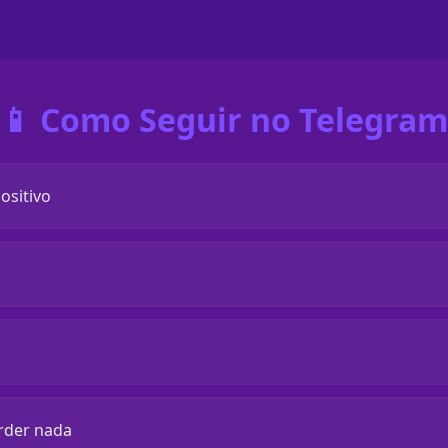
📱 Como Seguir no Telegram
ositivo
erder nada