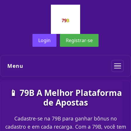
Login
Registrar-se
Menu
📱 79B A Melhor Plataforma
de Apostas
Cadastre-se na 79B para ganhar bônus no
cadastro e em cada recarga. Com a 79B, você tem