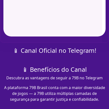
📱 Canal Oficial no Telegram!
📱 Benefícios do Canal
Descubra as vantagens de seguir a 79B no Telegram
A plataforma 79B Brasil conta com a maior diversidade
de jogos — a 79B utiliza múltiplas camadas de
segurança para garantir justiça e confiabilidade.