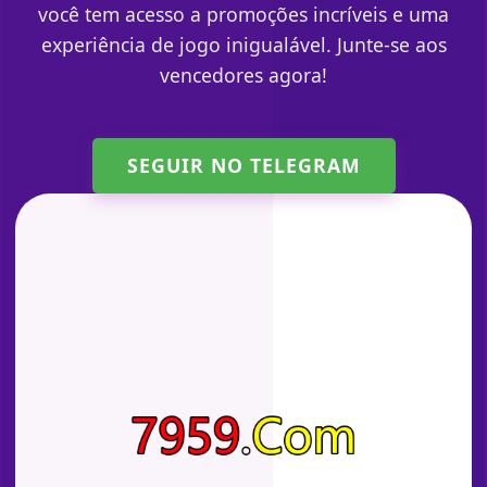
você tem acesso a promoções incríveis e uma
experiência de jogo inigualável. Junte-se aos
vencedores agora!
SEGUIR NO TELEGRAM