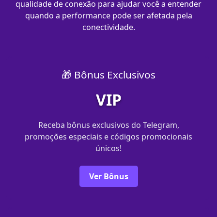
qualidade de conexão para ajudar você a entender
quando a performance pode ser afetada pela
conectividade.
🎁 Bônus Exclusivos
VIP
Receba bônus exclusivos do Telegram,
promoções especiais e códigos promocionais
únicos!
Ver Bônus