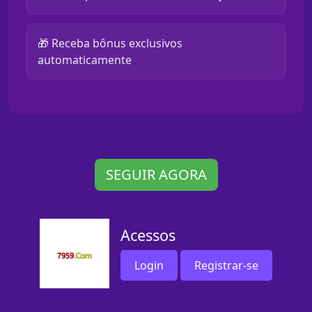
🎁 Receba bônus exclusivos
automaticamente
SEGUIR AGORA
Acessos
Login
Registrar-se