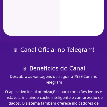
📱 Canal Oficial no Telegram!
📱 Benefícios do Canal
Descubra as vantagens de seguir a 7959.Com no
Telegram
O aplicativo inclui otimizações para conexões lentas e
instáveis, incluindo cache inteligente e compressão de
dados. O sistema também oferece indicadores de