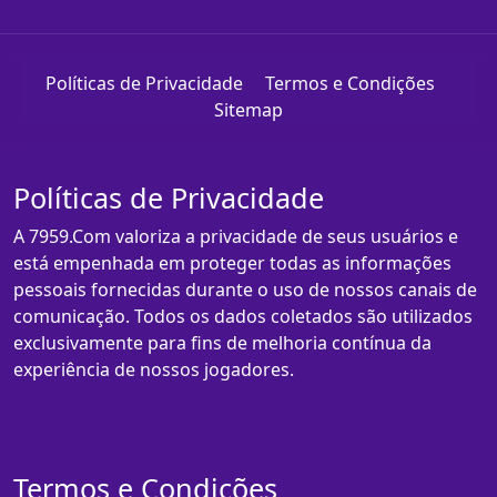
Políticas de Privacidade
Termos e Condições
Sitemap
Políticas de Privacidade
A 7959.Com valoriza a privacidade de seus usuários e
está empenhada em proteger todas as informações
pessoais fornecidas durante o uso de nossos canais de
comunicação. Todos os dados coletados são utilizados
exclusivamente para fins de melhoria contínua da
experiência de nossos jogadores.
Termos e Condições