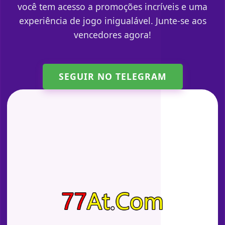
você tem acesso a promoções incríveis e uma
experiência de jogo inigualável. Junte-se aos
vencedores agora!
SEGUIR NO TELEGRAM