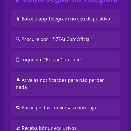
📱 Baixe o app Telegram no seu dispositivo
🔍 Procure por "@77At.ComOficial"
👆 Toque em "Entrar" ou "Join"
🔔 Ative as notificações para não perder
nada
💬 Participe das conversas e interaja
🎁 Receba bônus exclusivos