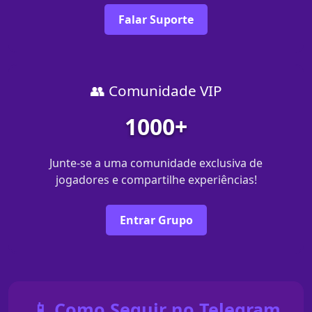
Falar Suporte
👥 Comunidade VIP
1000+
Junte-se a uma comunidade exclusiva de
jogadores e compartilhe experiências!
Entrar Grupo
📱 Como Seguir no Telegram