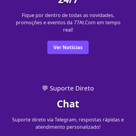
Fique por dentro de todas as novidades,
promoções e eventos da 77At.Com em tempo
real!
Ver Notícias
💬 Suporte Direto
Chat
Suporte direto via Telegram, respostas rápidas e
atendimento personalizado!