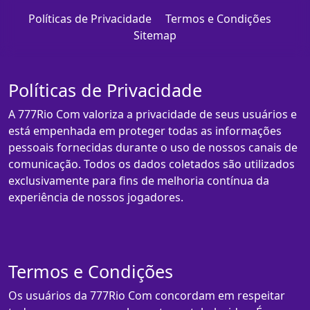
Políticas de Privacidade
Termos e Condições
Sitemap
Políticas de Privacidade
A 777Rio Com valoriza a privacidade de seus usuários e
está empenhada em proteger todas as informações
pessoais fornecidas durante o uso de nossos canais de
comunicação. Todos os dados coletados são utilizados
exclusivamente para fins de melhoria contínua da
experiência de nossos jogadores.
Termos e Condições
Os usuários da 777Rio Com concordam em respeitar