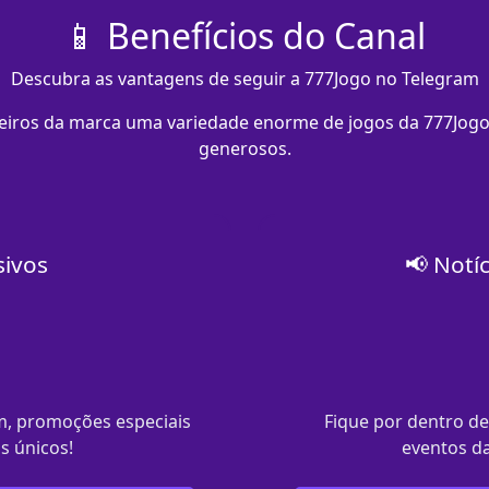
📱 Benefícios do Canal
Descubra as vantagens de seguir a 777Jogo no Telegram
leiros da marca uma variedade enorme de jogos da 777Jogo 
generosos.
sivos
📢 Notí
m, promoções especiais
Fique por dentro d
s únicos!
eventos d