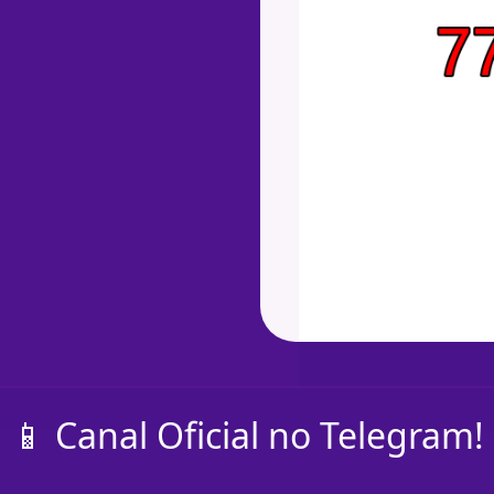
📱 Canal Oficial no Telegram!