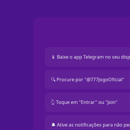
📱 Baixe o app Telegram no seu disp
🔍 Procure por "@777JogoOficial"
👆 Toque em "Entrar" ou "Join"
🔔 Ative as notificações para não p