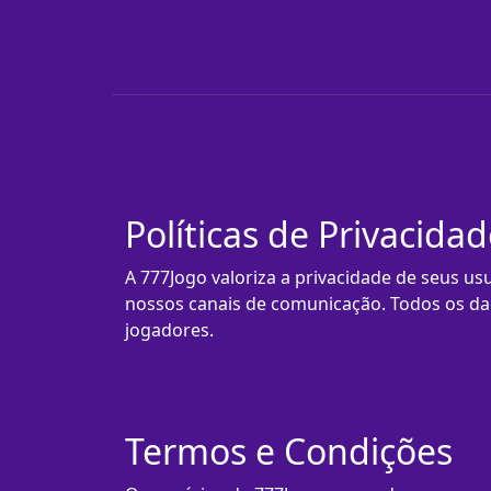
Políticas de Privacida
A 777Jogo valoriza a privacidade de seus u
nossos canais de comunicação. Todos os dad
jogadores.
Termos e Condições