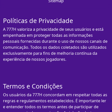
Sitemap
Políticas de Privacidade
A 777H valoriza a privacidade de seus usuários e está
empenhada em proteger todas as informações
pessoais fornecidas durante o uso de nossos canais de
comunicação. Todos os dados coletados são utilizados
exclusivamente para fins de melhoria contínua da
experiência de nossos jogadores.
Termos e Condições
Os usuários da 777H concordam em respeitar todas as
regras e regulamentos estabelecidos. É importante ler
e entender todos os termos antes de participar de