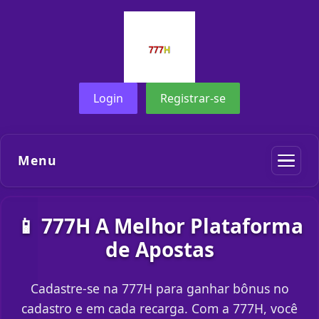
Login
Registrar-se
Menu
📱 777H A Melhor Plataforma
de Apostas
Cadastre-se na 777H para ganhar bônus no
cadastro e em cada recarga. Com a 777H, você