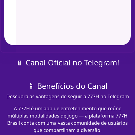
📱 Canal Oficial no Telegram!
📱 Benefícios do Canal
Descubra as vantagens de seguir a 777H no Telegram
A 777H é um app de entretenimento que reúne
múltiplas modalidades de jogo — a plataforma 777H
Brasil conta com uma vasta comunidade de usuários
que compartilham a diversão.