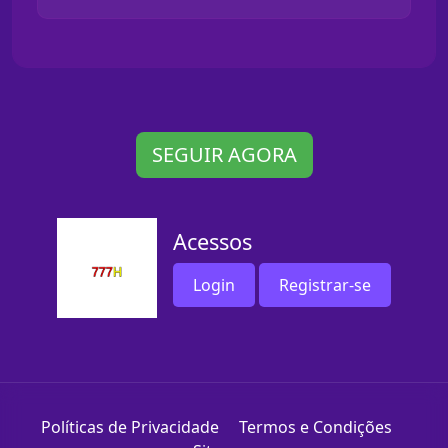
SEGUIR AGORA
Acessos
Login
Registrar-se
Políticas de Privacidade
Termos e Condições