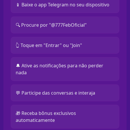
📱 Baixe o app Telegram no seu dispositivo
🔍 Procure por "@777FebOficial"
👆 Toque em "Entrar" ou "Join"
🔔 Ative as notificações para não perder
nada
💬 Participe das conversas e interaja
🎁 Receba bônus exclusivos
automaticamente