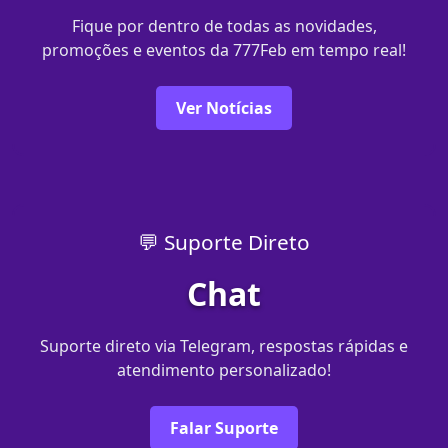
Fique por dentro de todas as novidades,
promoções e eventos da 777Feb em tempo real!
Ver Notícias
💬 Suporte Direto
Chat
Suporte direto via Telegram, respostas rápidas e
atendimento personalizado!
Falar Suporte