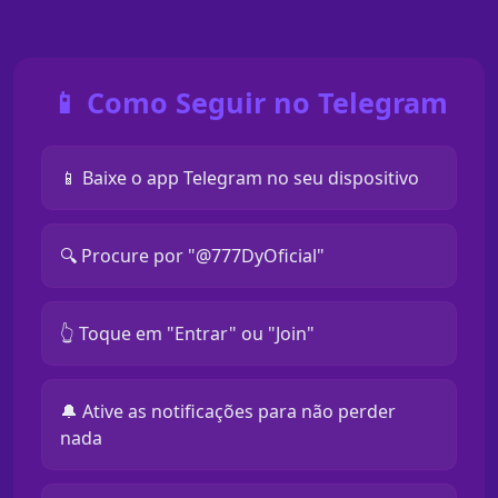
📱 Como Seguir no Telegram
📱 Baixe o app Telegram no seu dispositivo
🔍 Procure por "@777DyOficial"
👆 Toque em "Entrar" ou "Join"
🔔 Ative as notificações para não perder
nada