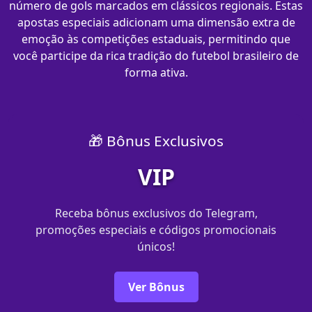
número de gols marcados em clássicos regionais. Estas
apostas especiais adicionam uma dimensão extra de
emoção às competições estaduais, permitindo que
você participe da rica tradição do futebol brasileiro de
forma ativa.
🎁 Bônus Exclusivos
VIP
Receba bônus exclusivos do Telegram,
promoções especiais e códigos promocionais
únicos!
Ver Bônus