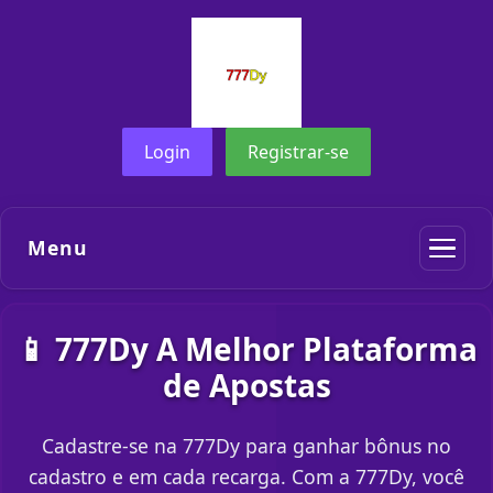
Login
Registrar-se
Menu
📱 777Dy A Melhor Plataforma
de Apostas
Cadastre-se na 777Dy para ganhar bônus no
cadastro e em cada recarga. Com a 777Dy, você