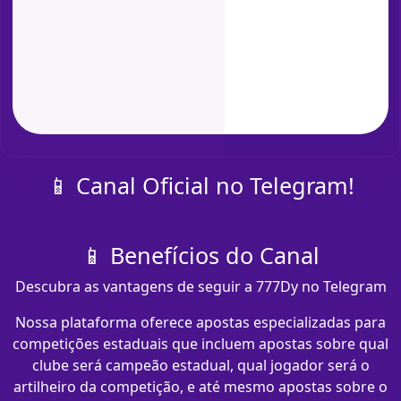
📱 Canal Oficial no Telegram!
📱 Benefícios do Canal
Descubra as vantagens de seguir a 777Dy no Telegram
Nossa plataforma oferece apostas especializadas para
competições estaduais que incluem apostas sobre qual
clube será campeão estadual, qual jogador será o
artilheiro da competição, e até mesmo apostas sobre o