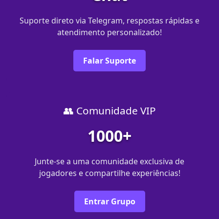
Suporte direto via Telegram, respostas rápidas e
atendimento personalizado!
Falar Suporte
👥 Comunidade VIP
1000+
Junte-se a uma comunidade exclusiva de
jogadores e compartilhe experiências!
Entrar Grupo