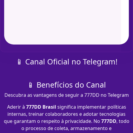
📱 Canal Oficial no Telegram!
📱 Benefícios do Canal
Descubra as vantagens de seguir a 777DD no Telegram
Aderir à
777DD Brasil
significa implementar políticas
internas, treinar colaboradores e adotar tecnologias
que garantam o respeito à privacidade. No
777DD
, todo
o processo de coleta, armazenamento e