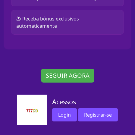
🎁 Receba bônus exclusivos
automaticamente
SEGUIR AGORA
Acessos
Login
Registrar-se