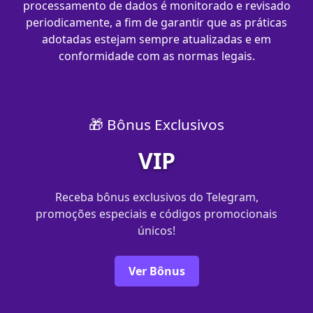
processamento de dados é monitorado e revisado
periodicamente, a fim de garantir que as práticas
adotadas estejam sempre atualizadas e em
conformidade com as normas legais.
🎁 Bônus Exclusivos
VIP
Receba bônus exclusivos do Telegram,
promoções especiais e códigos promocionais
únicos!
Ver Bônus