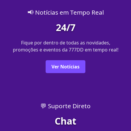
📢 Notícias em Tempo Real
24/7
Fique por dentro de todas as novidades,
promoções e eventos da 777DD em tempo real!
Ver Notícias
💬 Suporte Direto
Chat