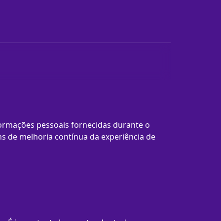
formações pessoais fornecidas durante o
ns de melhoria contínua da experiência de