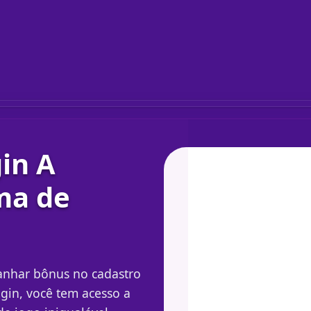
in A
ma de
anhar bônus no cadastro
gin, você tem acesso a