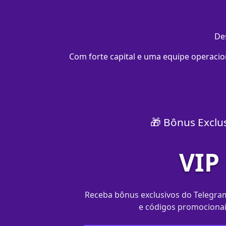
De
Com forte capital e uma equipe operacio
🎁 Bônus Exclu
VIP
Receba bônus exclusivos do Telegra
e códigos promocionai