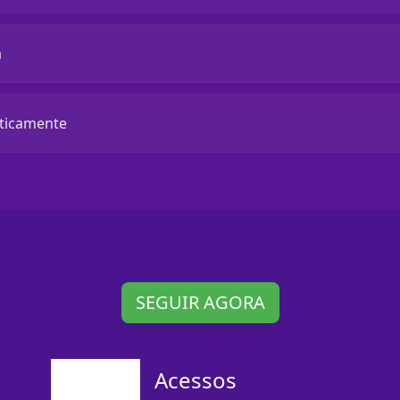
a
aticamente
SEGUIR AGORA
Acessos