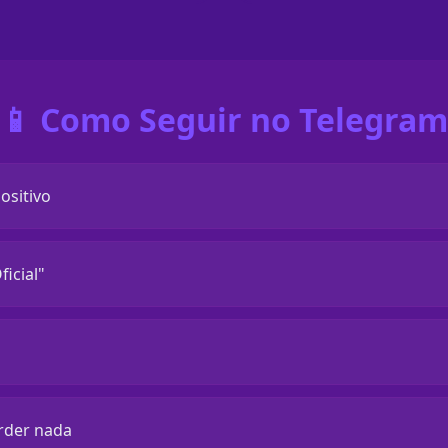
📱 Como Seguir no Telegram
ositivo
icial"
erder nada