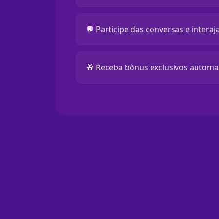
💬 Participe das conversas e interaj
🎁 Receba bônus exclusivos autom