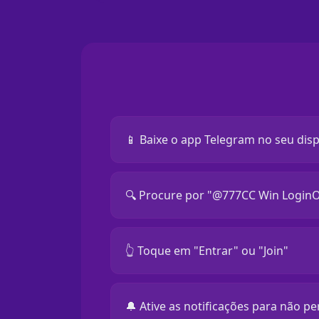
📱 Baixe o app Telegram no seu disp
🔍 Procure por "@777CC Win LoginOf
👆 Toque em "Entrar" ou "Join"
🔔 Ative as notificações para não p