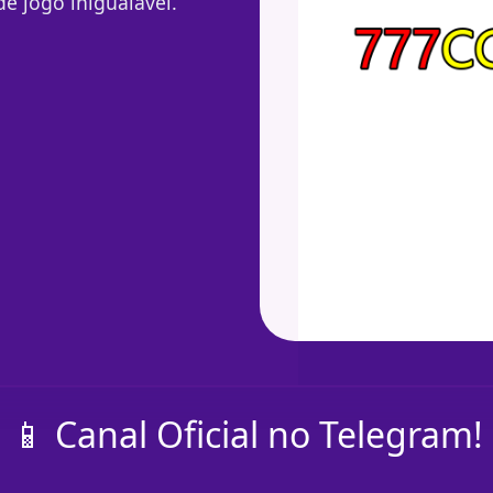
e jogo inigualável.
📱 Canal Oficial no Telegram!