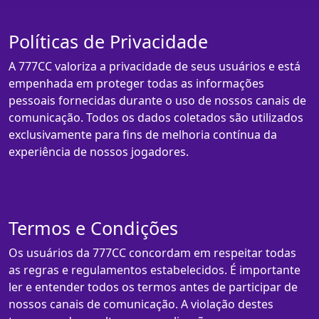
Políticas de Privacidade
A 777CC valoriza a privacidade de seus usuários e está
empenhada em proteger todas as informações
pessoais fornecidas durante o uso de nossos canais de
comunicação. Todos os dados coletados são utilizados
exclusivamente para fins de melhoria contínua da
experiência de nossos jogadores.
Termos e Condições
Os usuários da 777CC concordam em respeitar todas
as regras e regulamentos estabelecidos. É importante
ler e entender todos os termos antes de participar de
nossos canais de comunicação. A violação destes