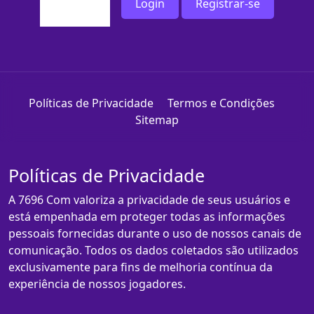
Login
Registrar-se
Políticas de Privacidade
Termos e Condições
Sitemap
Políticas de Privacidade
A 7696 Com valoriza a privacidade de seus usuários e
está empenhada em proteger todas as informações
pessoais fornecidas durante o uso de nossos canais de
comunicação. Todos os dados coletados são utilizados
exclusivamente para fins de melhoria contínua da
experiência de nossos jogadores.