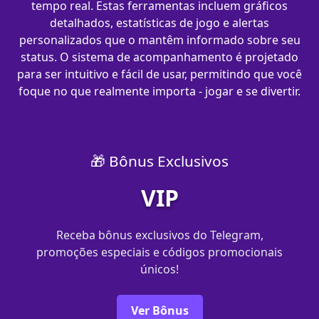
tempo real. Estas ferramentas incluem gráficos
detalhados, estatísticas de jogo e alertas
personalizados que o mantêm informado sobre seu
status. O sistema de acompanhamento é projetado
para ser intuitivo e fácil de usar, permitindo que você
foque no que realmente importa - jogar e se divertir.
🎁 Bônus Exclusivos
VIP
Receba bônus exclusivos do Telegram,
promoções especiais e códigos promocionais
únicos!
Ver Bônus