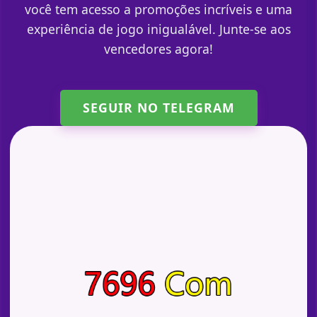
você tem acesso a promoções incríveis e uma
experiência de jogo inigualável. Junte-se aos
vencedores agora!
SEGUIR NO TELEGRAM