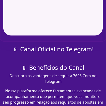
📱 Canal Oficial no Telegram!
📱 Benefícios do Canal
Descubra as vantagens de seguir a 7696 Com no
Telegram
Nossa plataforma oferece ferramentas avançadas de
acompanhamento que permitem que você monitore
seu progresso em relação aos requisitos de apostas em