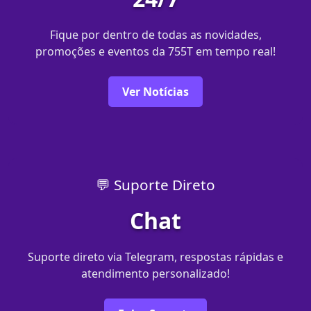
Fique por dentro de todas as novidades,
promoções e eventos da 755T em tempo real!
Ver Notícias
💬 Suporte Direto
Chat
Suporte direto via Telegram, respostas rápidas e
atendimento personalizado!