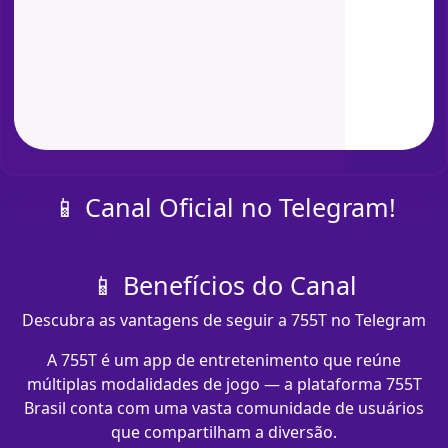
📱 Canal Oficial no Telegram!
📱 Benefícios do Canal
Descubra as vantagens de seguir a 755T no Telegram
A 755T é um app de entretenimento que reúne
múltiplas modalidades de jogo — a plataforma 755T
Brasil conta com uma vasta comunidade de usuários
que compartilham a diversão.