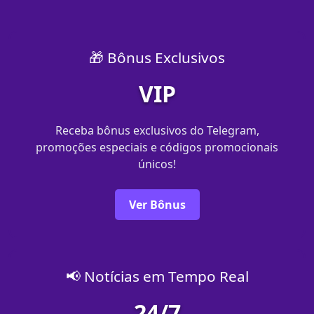
🎁 Bônus Exclusivos
VIP
Receba bônus exclusivos do Telegram,
promoções especiais e códigos promocionais
únicos!
Ver Bônus
📢 Notícias em Tempo Real
24/7