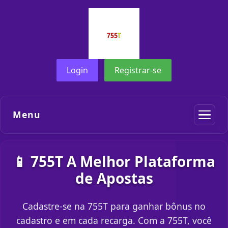
Login
Registrar-se
Menu
📱 755T A Melhor Plataforma
de Apostas
Cadastre-se na 755T para ganhar bônus no
cadastro e em cada recarga. Com a 755T, você