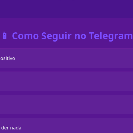
📱 Como Seguir no Telegram
ositivo
erder nada