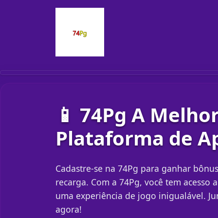
📱 74Pg A Melho
Plataforma de A
Cadastre-se na 74Pg para ganhar bônus
recarga. Com a 74Pg, você tem acesso a
uma experiência de jogo inigualável. J
agora!