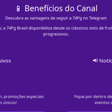
📱 Benefícios do Canal
Descubra as vantagens de seguir a 74Pg no Telegram
; a 74Pg Brasil disponibiliza desde os clássicos slots de f
progressivos.
sivos
📢 Notí
m, promoções especiais
Fique por dentro d
s únicos!
eventos 