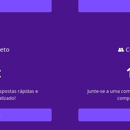
reto
👥 
t
espostas rápidas e
Junte-se a uma com
lizado!
compa
e