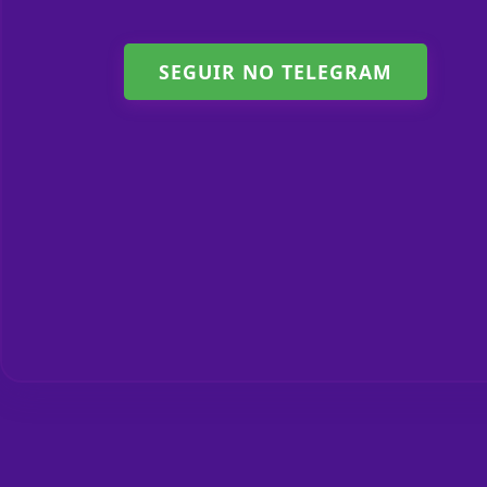
SEGUIR NO TELEGRAM