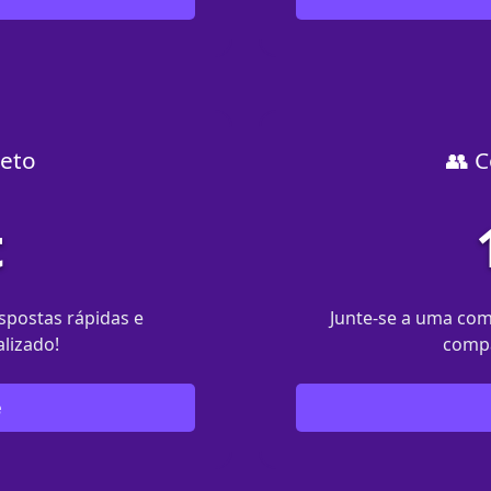
reto
👥 
t
espostas rápidas e
Junte-se a uma com
lizado!
compa
e