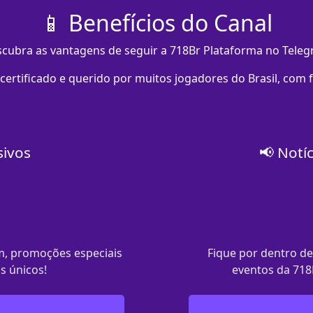
📱 Benefícios do Canal
cubra as vantagens de seguir a 718Br Plataforma no Tele
 certificado e querido por muitos jogadores do Brasil, com 
sivos
📢 Notí
m, promoções especiais
Fique por dentro d
s únicos!
eventos da 718