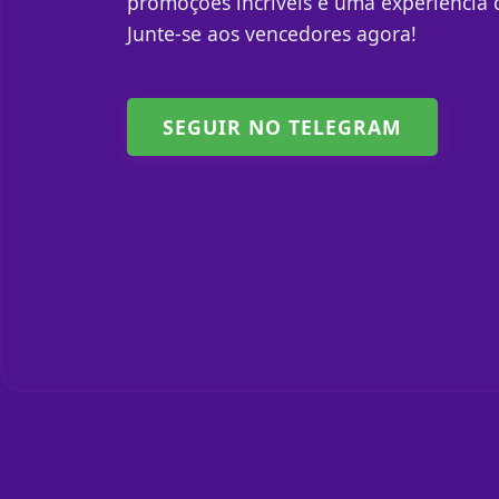
promoções incríveis e uma experiência d
Junte-se aos vencedores agora!
SEGUIR NO TELEGRAM