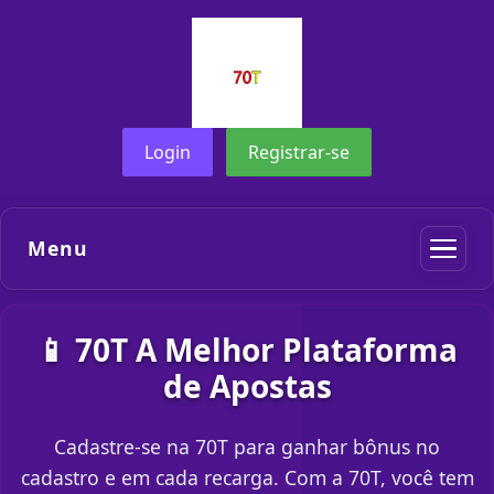
Login
Registrar-se
Menu
📱 70T A Melhor Plataforma
de Apostas
Cadastre-se na 70T para ganhar bônus no
cadastro e em cada recarga. Com a 70T, você tem