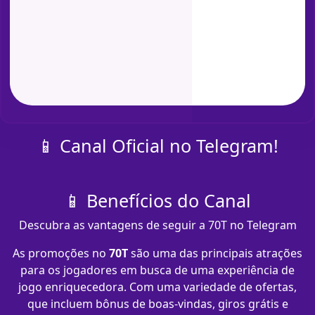
📱 Canal Oficial no Telegram!
📱 Benefícios do Canal
Descubra as vantagens de seguir a 70T no Telegram
As promoções no
70T
são uma das principais atrações
para os jogadores em busca de uma experiência de
jogo enriquecedora. Com uma variedade de ofertas,
que incluem bônus de boas-vindas, giros grátis e