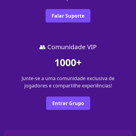
Falar Suporte
👥 Comunidade VIP
1000+
Junte-se a uma comunidade exclusiva de
jogadores e compartilhe experiências!
Entrar Grupo