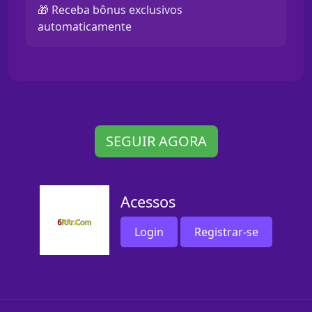
🎁 Receba bônus exclusivos
automaticamente
SEGUIR AGORA
Acessos
Login
Registrar-se