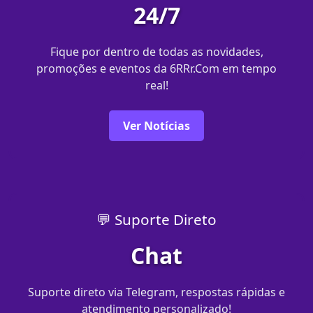
24/7
Fique por dentro de todas as novidades,
promoções e eventos da 6RRr.Com em tempo
real!
Ver Notícias
💬 Suporte Direto
Chat
Suporte direto via Telegram, respostas rápidas e
atendimento personalizado!