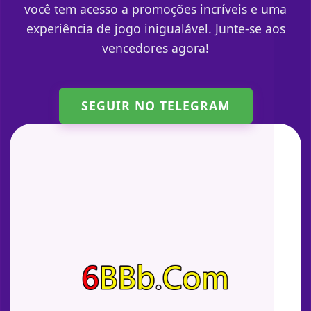
você tem acesso a promoções incríveis e uma
experiência de jogo inigualável. Junte-se aos
vencedores agora!
SEGUIR NO TELEGRAM