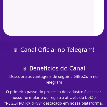
📱 Canal Oficial no Telegram!
📱 Benefícios do Canal
Descubra as vantagens de seguir a 6BBb.Com no
Telegram
O primeiro passo do processo de cadastro é acessar
nosso formulário de registro através do botão
"REGISTRO R$+9~99" destacado em nossa plataforma.