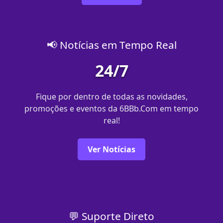
📢 Notícias em Tempo Real
24/7
Fique por dentro de todas as novidades,
promoções e eventos da 6BBb.Com em tempo
real!
Ver Notícias
💬 Suporte Direto