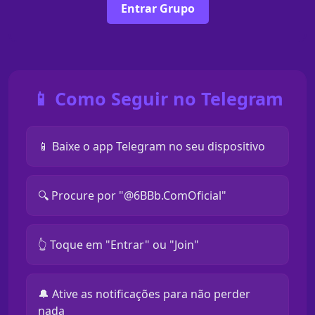
Entrar Grupo
📱 Como Seguir no Telegram
📱 Baixe o app Telegram no seu dispositivo
🔍 Procure por "@6BBb.ComOficial"
👆 Toque em "Entrar" ou "Join"
🔔 Ative as notificações para não perder
nada