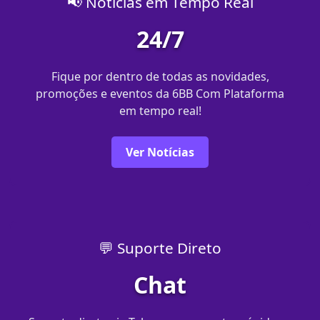
📢 Notícias em Tempo Real
24/7
Fique por dentro de todas as novidades,
promoções e eventos da 6BB Com Plataforma
em tempo real!
Ver Notícias
💬 Suporte Direto
Chat