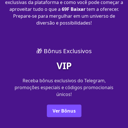
exclusivas da plataforma e como você pode começar a
aproveitar tudo o que a
69F Baixar
tem a oferecer.
Prepare-se para mergulhar em um universo de
diversão e possibilidades!
🎁 Bônus Exclusivos
VIP
Receba bônus exclusivos do Telegram,
promoções especiais e códigos promocionais
únicos!
Ver Bônus