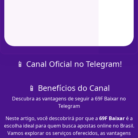
📱 Canal Oficial no Telegram!
📱 Benefícios do Canal
Descubra as vantagens de seguir a 69F Baixar no
Telegram
Neste artigo, você descobrirá por que a
69F Baixar
é a
escolha ideal para quem busca apostas online no Brasil.
Vamos explorar os serviços oferecidos, as vantagens