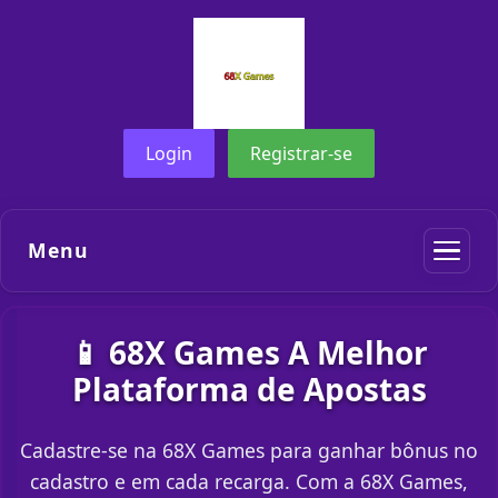
Login
Registrar-se
Menu
📱 68X Games A Melhor
Plataforma de Apostas
Cadastre-se na 68X Games para ganhar bônus no
cadastro e em cada recarga. Com a 68X Games,