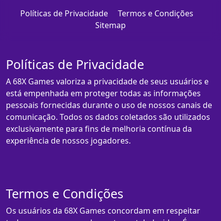
Políticas de Privacidade
Termos e Condições
Sitemap
Políticas de Privacidade
A 68X Games valoriza a privacidade de seus usuários e
está empenhada em proteger todas as informações
pessoais fornecidas durante o uso de nossos canais de
comunicação. Todos os dados coletados são utilizados
exclusivamente para fins de melhoria contínua da
experiência de nossos jogadores.
Termos e Condições
Os usuários da 68X Games concordam em respeitar