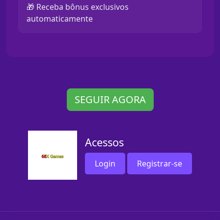
🎁 Receba bônus exclusivos
automaticamente
SEGUIR AGORA
Acessos
Login
Registrar-se