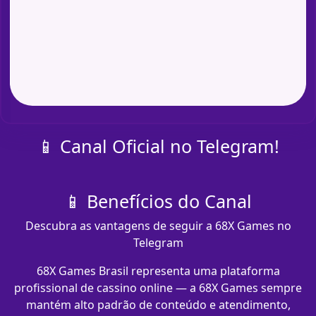
📱 Canal Oficial no Telegram!
📱 Benefícios do Canal
Descubra as vantagens de seguir a 68X Games no
Telegram
68X Games Brasil representa uma plataforma
profissional de cassino online — a 68X Games sempre
mantém alto padrão de conteúdo e atendimento,