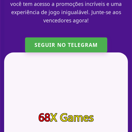
você tem acesso a promoções incríveis e uma
experiência de jogo inigualável. Junte-se aos
vencedores agora!
SEGUIR NO TELEGRAM