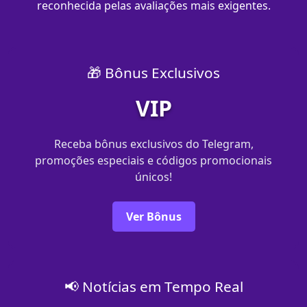
reconhecida pelas avaliações mais exigentes.
🎁 Bônus Exclusivos
VIP
Receba bônus exclusivos do Telegram,
promoções especiais e códigos promocionais
únicos!
Ver Bônus
📢 Notícias em Tempo Real