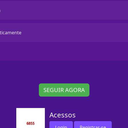
a
aticamente
SEGUIR AGORA
Acessos
Login
Registrar-se