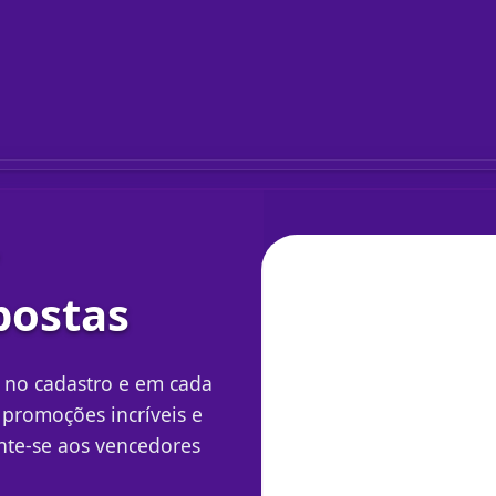
postas
 no cadastro e em cada
 promoções incríveis e
unte-se aos vencedores