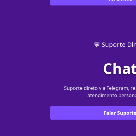
💬 Suporte Di
Cha
Suporte direto via Telegram, r
atendimento persona
Falar Suport