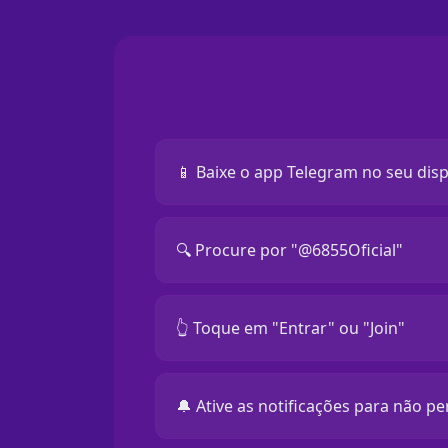
📱 Baixe o app Telegram no seu disp
🔍 Procure por "@6855Oficial"
👆 Toque em "Entrar" ou "Join"
🔔 Ative as notificações para não p