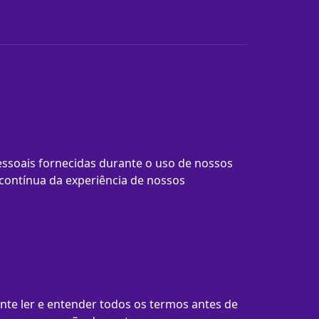
essoais fornecidas durante o uso de nossos
 contínua da experiência de nossos
nte ler e entender todos os termos antes de