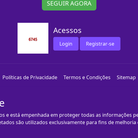
SEGUIR AGORA
Acessos
Login
Registrar-se
Políticas de Privacidade
Termos e Condições
Sitemap
de
rios e está empenhada em proteger todas as informações p
tados são utilizados exclusivamente para fins de melhoria