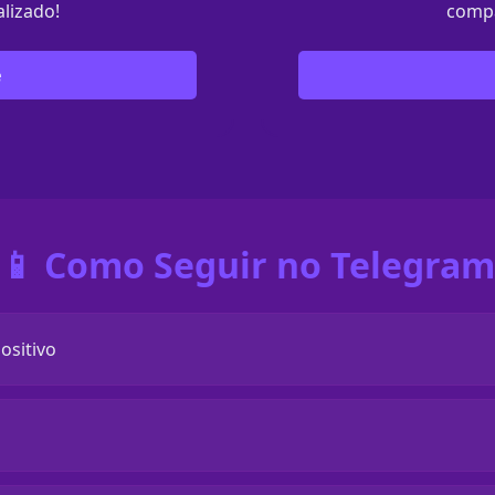
lizado!
compa
e
📱 Como Seguir no Telegram
ositivo