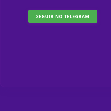
SEGUIR NO TELEGRAM