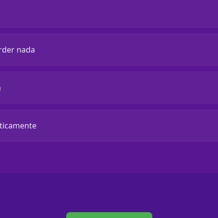
erder nada
a
aticamente