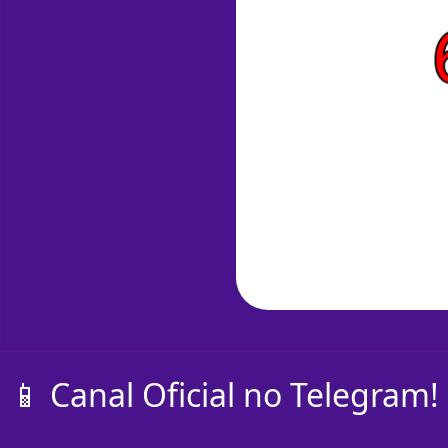
📱 Canal Oficial no Telegram!