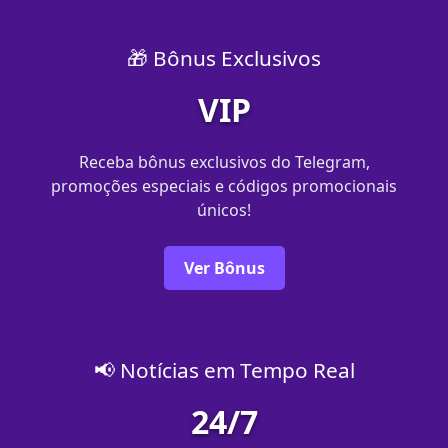
🎁 Bônus Exclusivos
VIP
Receba bônus exclusivos do Telegram,
promoções especiais e códigos promocionais
únicos!
Ver Bônus
📢 Notícias em Tempo Real
24/7