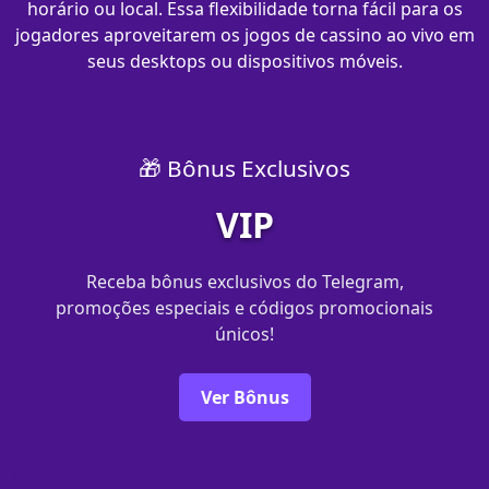
horário ou local. Essa flexibilidade torna fácil para os
jogadores aproveitarem os jogos de cassino ao vivo em
seus desktops ou dispositivos móveis.
🎁 Bônus Exclusivos
VIP
Receba bônus exclusivos do Telegram,
promoções especiais e códigos promocionais
únicos!
Ver Bônus