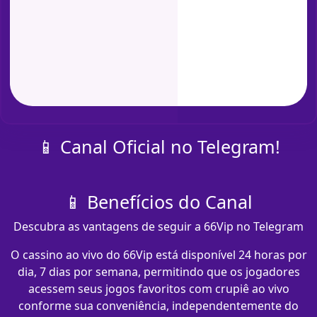
📱 Canal Oficial no Telegram!
📱 Benefícios do Canal
Descubra as vantagens de seguir a 66Vip no Telegram
O cassino ao vivo do 66Vip está disponível 24 horas por
dia, 7 dias por semana, permitindo que os jogadores
acessem seus jogos favoritos com crupiê ao vivo
conforme sua conveniência, independentemente do