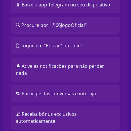
📱 Baixe o app Telegram no seu dispositivo
🔍 Procure por "@66JogoOficial"
👆 Toque em "Entrar" ou "Join"
🔔 Ative as notificações para não perder
nada
💬 Participe das conversas e interaja
🎁 Receba bônus exclusivos
automaticamente