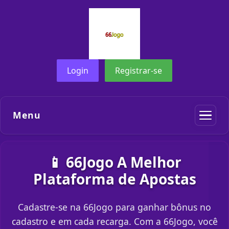
Login
Registrar-se
Menu
📱 66Jogo A Melhor
Plataforma de Apostas
Cadastre-se na 66Jogo para ganhar bônus no
cadastro e em cada recarga. Com a 66Jogo, você