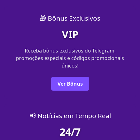
🎁 Bônus Exclusivos
VIP
Receba bônus exclusivos do Telegram,
promoções especiais e códigos promocionais
únicos!
Ver Bônus
📢 Notícias em Tempo Real
24/7