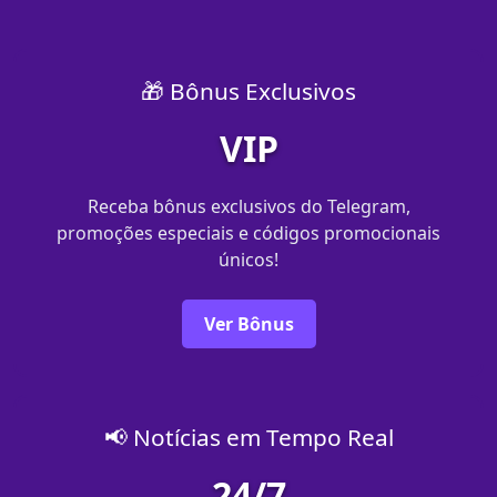
🎁 Bônus Exclusivos
VIP
Receba bônus exclusivos do Telegram,
promoções especiais e códigos promocionais
únicos!
Ver Bônus
📢 Notícias em Tempo Real
24/7