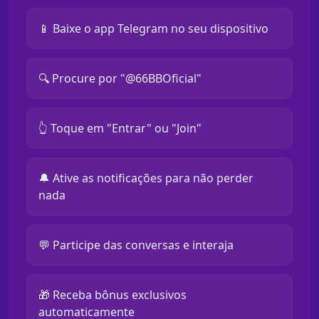
📱 Baixe o app Telegram no seu dispositivo
🔍 Procure por "@66BBOficial"
👆 Toque em "Entrar" ou "Join"
🔔 Ative as notificações para não perder
nada
💬 Participe das conversas e interaja
🎁 Receba bônus exclusivos
automaticamente