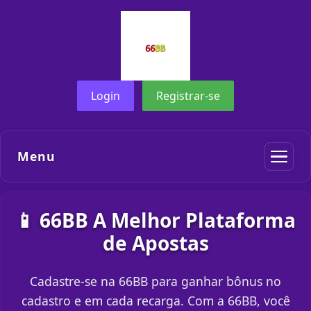
Login
Registrar-se
Menu
📱 66BB A Melhor Plataforma
de Apostas
Cadastre-se na 66BB para ganhar bônus no
cadastro e em cada recarga. Com a 66BB, você