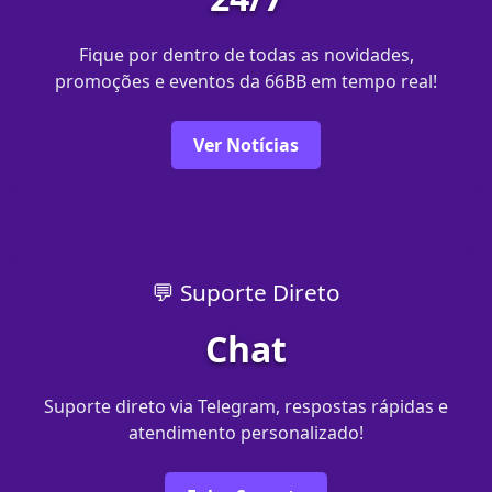
Fique por dentro de todas as novidades,
promoções e eventos da 66BB em tempo real!
Ver Notícias
💬 Suporte Direto
Chat
Suporte direto via Telegram, respostas rápidas e
atendimento personalizado!