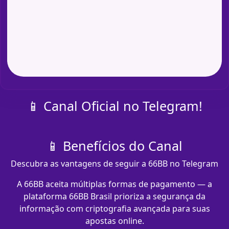
📱 Canal Oficial no Telegram!
📱 Benefícios do Canal
Descubra as vantagens de seguir a 66BB no Telegram
A 66BB aceita múltiplas formas de pagamento — a
plataforma 66BB Brasil prioriza a segurança da
informação com criptografia avançada para suas
apostas online.