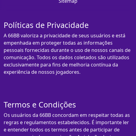
Sitemap
Políticas de Privacidade
A 66BB valoriza a privacidade de seus usuários e está
empenhada em proteger todas as informações
pessoais fornecidas durante o uso de nossos canais de
comunicação. Todos os dados coletados são utilizados
exclusivamente para fins de melhoria contínua da
experiência de nossos jogadores.
Termos e Condições
Os usuários da 66BB concordam em respeitar todas as
regras e regulamentos estabelecidos. É importante ler
e entender todos os termos antes de participar de