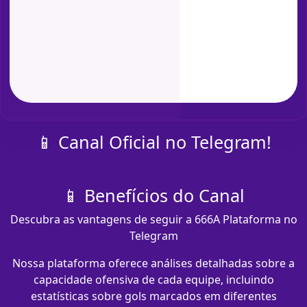
📱 Canal Oficial no Telegram!
📱 Benefícios do Canal
Descubra as vantagens de seguir a 666A Plataforma no
Telegram
Nossa plataforma oferece análises detalhadas sobre a
capacidade ofensiva de cada equipe, incluindo
estatísticas sobre gols marcados em diferentes