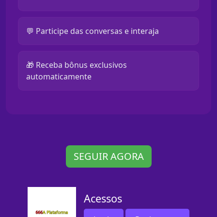
💬 Participe das conversas e interaja
🎁 Receba bônus exclusivos
automaticamente
SEGUIR AGORA
Acessos