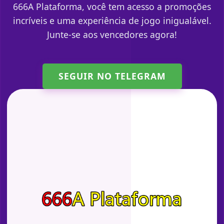
666A Plataforma, você tem acesso a promoções
incríveis e uma experiência de jogo inigualável.
Junte-se aos vencedores agora!
SEGUIR NO TELEGRAM