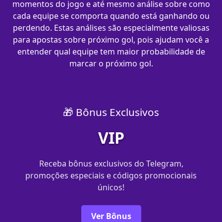
momentos do jogo e até mesmo análise sobre como
cada equipe se comporta quando está ganhando ou
perdendo. Estas análises são especialmente valiosas
para apostas sobre próximo gol, pois ajudam você a
entender qual equipe tem maior probabilidade de
marcar o próximo gol.
🎁 Bônus Exclusivos
VIP
Receba bônus exclusivos do Telegram,
promoções especiais e códigos promocionais
únicos!
Ver Bônus