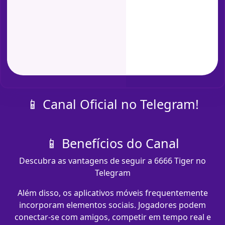
📱 Canal Oficial no Telegram!
📱 Benefícios do Canal
Descubra as vantagens de seguir a 6666 Tiger no
Telegram
Além disso, os aplicativos móveis frequentemente
incorporam elementos sociais. Jogadores podem
conectar-se com amigos, competir em tempo real e