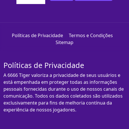
Políticas de Privacidade
Termos e Condições
Sitemap
Políticas de Privacidade
A 6666 Tiger valoriza a privacidade de seus usuários e
está empenhada em proteger todas as informações
pessoais fornecidas durante o uso de nossos canais de
comunicação. Todos os dados coletados são utilizados
exclusivamente para fins de melhoria contínua da
experiência de nossos jogadores.