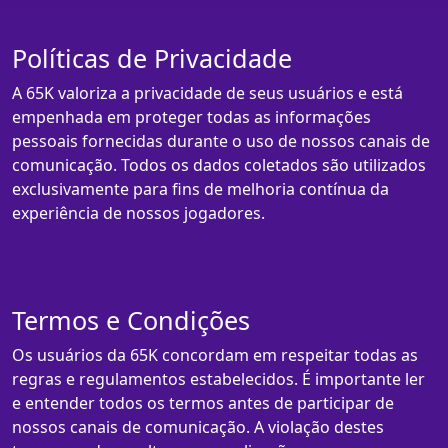
Políticas de Privacidade
A 65K valoriza a privacidade de seus usuários e está
empenhada em proteger todas as informações
pessoais fornecidas durante o uso de nossos canais de
comunicação. Todos os dados coletados são utilizados
exclusivamente para fins de melhoria contínua da
experiência de nossos jogadores.
Termos e Condições
Os usuários da 65K concordam em respeitar todas as
regras e regulamentos estabelecidos. É importante ler
e entender todos os termos antes de participar de
nossos canais de comunicação. A violação destes