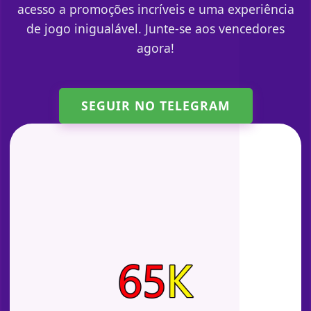
acesso a promoções incríveis e uma experiência
de jogo inigualável. Junte-se aos vencedores
agora!
SEGUIR NO TELEGRAM