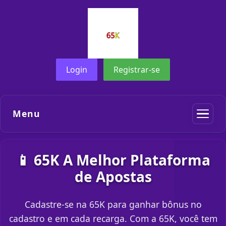
Login
Registrar-se
Menu
📱 65K A Melhor Plataforma
de Apostas
Cadastre-se na 65K para ganhar bônus no
cadastro e em cada recarga. Com a 65K, você tem