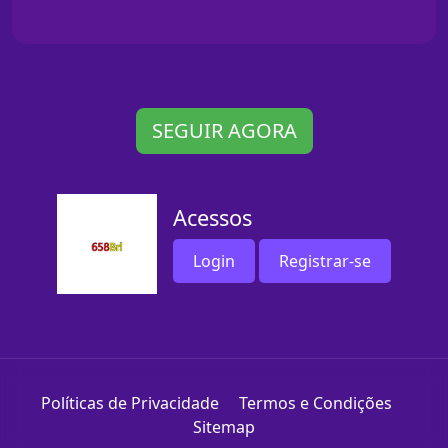
SEGUIR AGORA
Acessos
Login
Registrar-se
Políticas de Privacidade
Termos e Condições
Sitemap