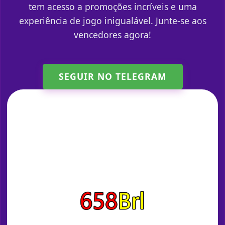
tem acesso a promoções incríveis e uma
experiência de jogo inigualável. Junte-se aos
vencedores agora!
SEGUIR NO TELEGRAM