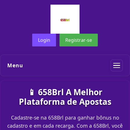
Login
Registrar-se
Menu
📱 658Brl A Melhor
Plataforma de Apostas
Cadastre-se na 658Brl para ganhar bônus no
cadastro e em cada recarga. Com a 658Brl, você