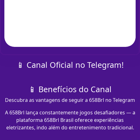
📱 Canal Oficial no Telegram!
📱 Benefícios do Canal
Descubra as vantagens de seguir a 658Brl no Telegram
A 658Brl lança constantemente jogos desafiadores — a
plataforma 658Brl Brasil oferece experiências
eletrizantes, indo além do entretenimento tradicional.