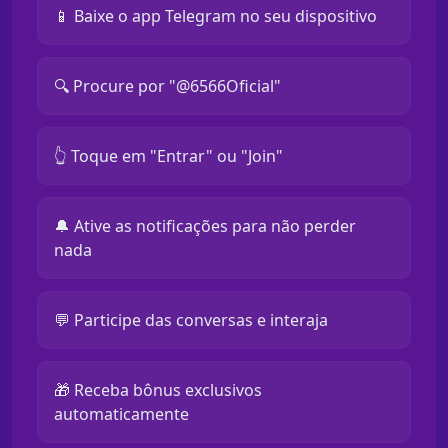
📱 Baixe o app Telegram no seu dispositivo
🔍 Procure por "@6566Oficial"
👆 Toque em "Entrar" ou "Join"
🔔 Ative as notificações para não perder
nada
💬 Participe das conversas e interaja
🎁 Receba bônus exclusivos
automaticamente