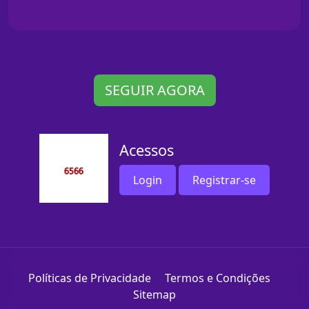
SEGUIR AGORA
Acessos
Login
Registrar-se
Políticas de Privacidade
Termos e Condições
Sitemap