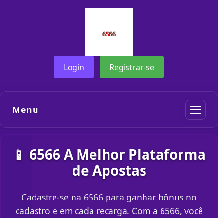
Login
Registrar-se
Menu
📱 6566 A Melhor Plataforma
de Apostas
Cadastre-se na 6566 para ganhar bônus no
cadastro e em cada recarga. Com a 6566, você