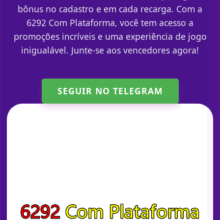
bônus no cadastro e em cada recarga. Com a
6292 Com Plataforma, você tem acesso a
promoções incríveis e uma experiência de jogo
inigualável. Junte-se aos vencedores agora!
SEGUIR NO TELEGRAM