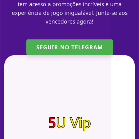
tem acesso a promoções incríveis e uma
experiência de jogo inigualável. Junte-se aos
vencedores agora!
SEGUIR NO TELEGRAM