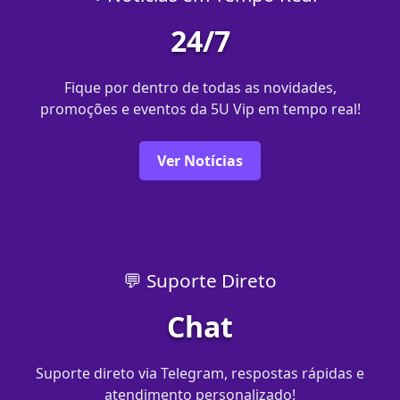
24/7
Fique por dentro de todas as novidades,
promoções e eventos da 5U Vip em tempo real!
Ver Notícias
💬 Suporte Direto
Chat
Suporte direto via Telegram, respostas rápidas e
atendimento personalizado!