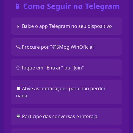
📱 Como Seguir no Telegram
📱 Baixe o app Telegram no seu dispositivo
🔍 Procure por "@5Mpg WinOficial"
👆 Toque em "Entrar" ou "Join"
🔔 Ative as notificações para não perder
nada
💬 Participe das conversas e interaja