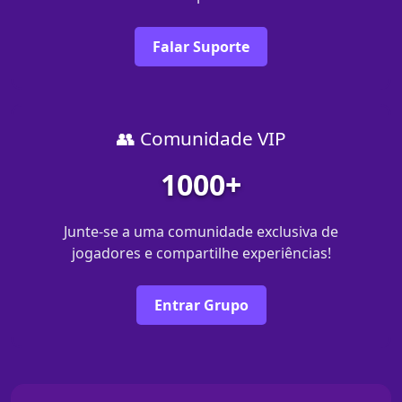
Falar Suporte
👥 Comunidade VIP
1000+
Junte-se a uma comunidade exclusiva de
jogadores e compartilhe experiências!
Entrar Grupo