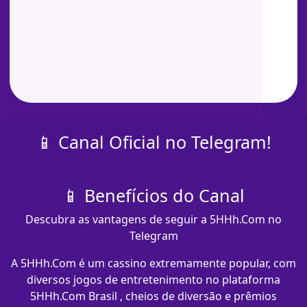
📱 Canal Oficial no Telegram!
📱 Benefícios do Canal
Descubra as vantagens de seguir a 5HHh.Com no
Telegram
A 5HHh.Com é um cassino extremamente popular, com
diversos jogos de entretenimento no plataforma
5HHh.Com Brasil , cheios de diversão e prêmios