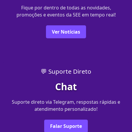
Fique por dentro de todas as novidades,
promoções e eventos da 5EE em tempo real!
Ver Notícias
💬 Suporte Direto
Chat
Suporte direto via Telegram, respostas rápidas e
atendimento personalizado!
Falar Suporte