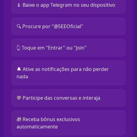
📱 Baixe o app Telegram no seu dispositivo
🔍 Procure por "@5EEOficial"
👆 Toque em "Entrar" ou "Join"
🔔 Ative as notificações para não perder
nada
💬 Participe das conversas e interaja
🎁 Receba bônus exclusivos
automaticamente