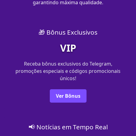
garantindo máxima qualidade.
🎁 Bônus Exclusivos
VIP
Receba bônus exclusivos do Telegram,
promoções especiais e códigos promocionais
únicos!
Ver Bônus
📢 Notícias em Tempo Real