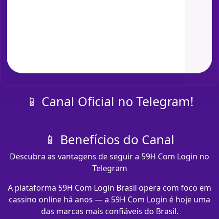
📱 Canal Oficial no Telegram!
📱 Benefícios do Canal
Descubra as vantagens de seguir a 59H Com Login no
Telegram
A plataforma 59H Com Login Brasil opera com foco em
cassino online há anos — a 59H Com Login é hoje uma
das marcas mais confiáveis do Brasil.