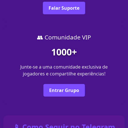
Falar Suporte
👥 Comunidade VIP
1000+
Junte-se a uma comunidade exclusiva de
jogadores e compartilhe experiências!
Entrar Grupo
📱 Como Seguir no Telegram