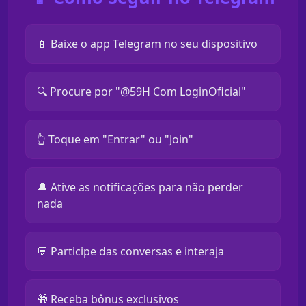
📱 Baixe o app Telegram no seu dispositivo
🔍 Procure por "@59H Com LoginOficial"
👆 Toque em "Entrar" ou "Join"
🔔 Ative as notificações para não perder
nada
💬 Participe das conversas e interaja
🎁 Receba bônus exclusivos