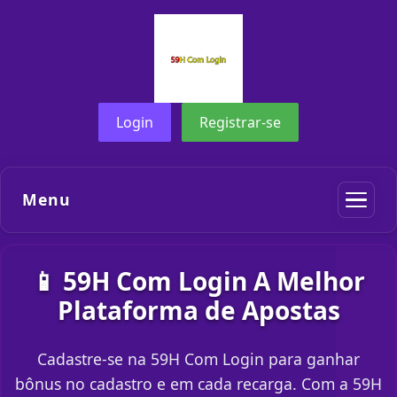
Login
Registrar-se
Menu
📱 59H Com Login A Melhor
Plataforma de Apostas
Cadastre-se na 59H Com Login para ganhar
bônus no cadastro e em cada recarga. Com a 59H