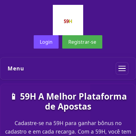
Login
Registrar-se
Menu
📱 59H A Melhor Plataforma
de Apostas
Cadastre-se na 59H para ganhar bônus no
cadastro e em cada recarga. Com a 59H, você tem