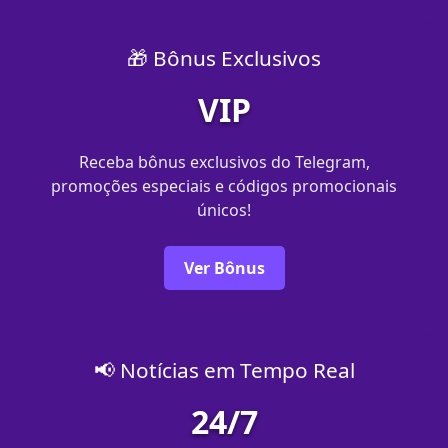
🎁 Bônus Exclusivos
VIP
Receba bônus exclusivos do Telegram,
promoções especiais e códigos promocionais
únicos!
Ver Bônus
📢 Notícias em Tempo Real
24/7