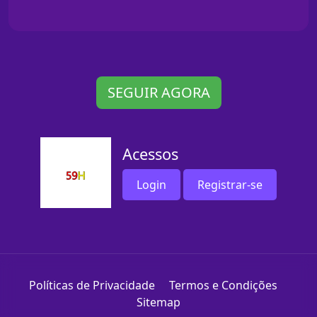
SEGUIR AGORA
Acessos
Login
Registrar-se
Políticas de Privacidade
Termos e Condições
Sitemap