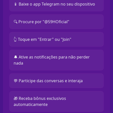
📱 Baixe o app Telegram no seu dispositivo
🔍 Procure por "@59HOficial"
👆 Toque em "Entrar" ou "Join"
🔔 Ative as notificações para não perder
nada
💬 Participe das conversas e interaja
🎁 Receba bônus exclusivos
automaticamente