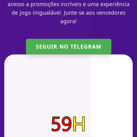
acesso a promoções incríveis e uma experiência
de jogo inigualável. Junte-se aos vencedores
agora!
SEGUIR NO TELEGRAM