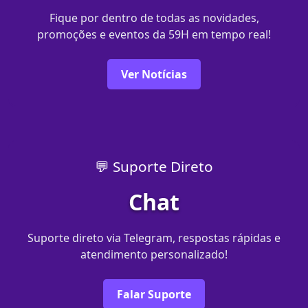
Fique por dentro de todas as novidades,
promoções e eventos da 59H em tempo real!
Ver Notícias
💬 Suporte Direto
Chat
Suporte direto via Telegram, respostas rápidas e
atendimento personalizado!
Falar Suporte